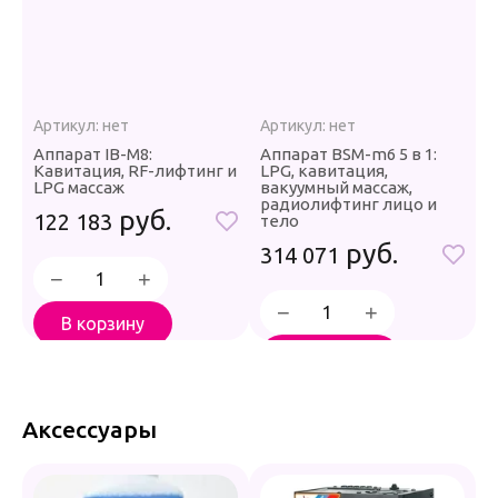
Артикул:
нет
Артикул:
нет
А
Аппарат IB-M8:
Аппарат BSM-m6 5 в 1:
Т
Кавитация, RF-лифтинг и
LPG, кавитация,
а
LPG массаж
вакуумный массаж,
(
радиолифтинг лицо и
руб.
122 183
3
тело
руб.
314 071
−
+
−
+
В корзину
В корзину
Купить в 1 клик
Купить в 1 клик
Аксессуары