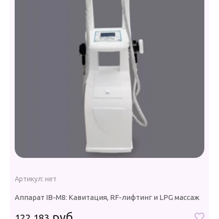
А
Артикул:
нет
А
Аппарат IB-M8: Кавитация, RF-лифтинг и LPG массаж
м
руб.
122 183