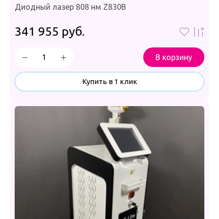
Диодный лазер 808 нм Z830B
341 955
руб.
−
+
В корзину
Купить в 1 клик