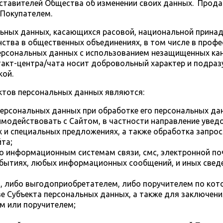
тавителей Общества об изменении своих данных. Продав
Покупателем.
льных данных, касающихся расовой, национальной принад
нства в общественных объединениях, в том числе в проф
ерсональных данных с использованием незащищенных ка
акт-центра/чата носит добровольный характер и подраз
кой.
ектов персональных данных являются:
персональных данных при обработке его персональных да
одействовать с Сайтом, в частности направление уведо
 и специальных предложениях, а также обработка запрос
йта;
о информационным системам связи, смс, электронной по
обытиях, любых информационных сообщений, и иных свед
, либо выгодоприобретателем, либо поручителем по кот
е Субъекта персональных данных, а также для заключени
м или поручителем;