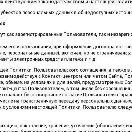
ых действующим законодательством и настоящей Полити
субъектов персональных данных в общедоступных источн
ых
гут как зарегистрированные Пользователи, так и незарег
ейшем его использовании, при оформлении договора пост
е, персональные данные), включая, но не ограничиваясь: 
изиты электронных средств платежа и т.д.
ящей Политики, Пользовательского соглашения, а также в
), взаимодействуя с Контакт-центром или чатом Сайта, П
ке, объеме, на условиях и для целей, предусмотренных 
акт-центра Пользователем, в том числе без совершения 
 означает безоговорочное согласие Пользователя с прав
числе на трансграничную передачу персональных данных
ен с условиями настоящей Политики, Пользователю следу
изацию, накопление, хранение, уточнение (обновление, из
ичивание, блокирование, удаление, уничтожение регистра