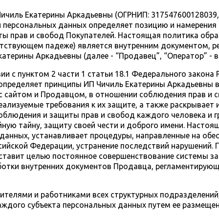
ичиль Екатерины Аркадьевны (ОГРНИП: 317547600128039, 
 персональных данных определяет позицию и намерения 
ты прав и свобод Покупателей. Настоящая политика обр
ветствующем падеже) является внутренним документом, 
П Екатерины Аркадьевны (далее - “Продавец”, “Оператор” -
 с пунктом 2 части 1 статьи 18.1 Федерального закона
и определяет принципы ИП Чичиль Екатерины Аркадьевны 
 с сайтом и Продавцом, в отношении соблюдения прав и с
еализуемые требования к их защите, а также раскрывает
блюдения и защиты прав и свобод каждого человека и гр
йную тайну, защиту своей чести и доброго имени. Насто
данных, устанавливает процедуры, направленные на обес
ийской Федерации, устранение последствий нарушений.
 ставит целью постоянное совершенствование системы 
ботки внутренних документов Продавца, регламентирующ
дителями и работниками всех структурных подразделений
ждого субъекта персональных данных путем ее размещения 