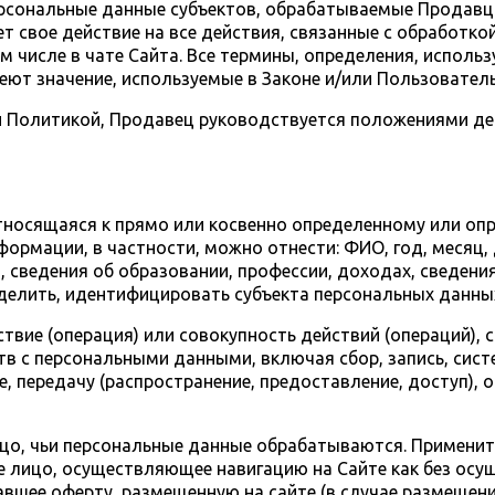
персональные данные субъектов, обрабатываемые Продавц
т свое действие на все действия, связанные с обработк
 числе в чате Сайта. Все термины, определения, исполь
ют значение, используемые в Законе и/или Пользовател
щей Политикой, Продавец руководствуется положениями д
тносящаяся к прямо или косвенно определенному или оп
формации, в частности, можно отнести: ФИО, год, месяц, 
сведения об образовании, профессии, доходах, сведения
елить, идентифицировать субъекта персональных данны
твие (операция) или совокупность действий (операций),
в с персональными данными, включая сбор, запись, сист
е, передачу (распространение, предоставление, доступ), 
ицо, чьи персональные данные обрабатываются. Применит
 лицо, осуществляющее навигацию на Сайте как без осущ
вшее оферту, размещенную на сайте (в случае размещени