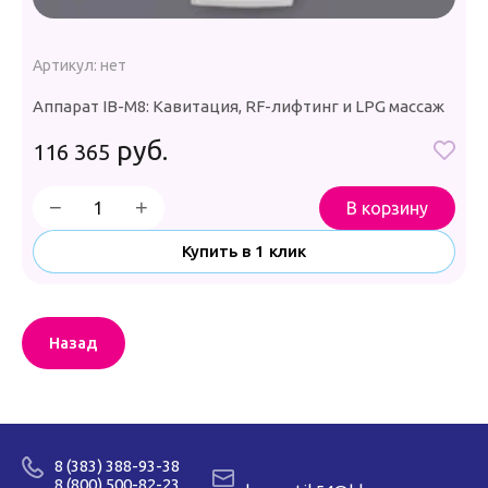
А
Артикул:
нет
А
Аппарат IB-M8: Кавитация, RF-лифтинг и LPG массаж
м
руб.
116 365
−
+
В корзину
Купить в 1 клик
Назад
8 (383) 388-93-38
8 (800) 500-82-23