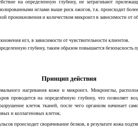
ействие на определенную глубину, не затрагивают прилежащ
олированными иглами выше риск ожогов, т.к. происходит более
ной проникновения и количеством микроигл в зависимости от об
новения игл, в зависимости от чувствительности клиентов.
пределенную глубину, таким образом повышается безопасность 
Принцип действия
рмального нагревания кожи и микроигл. Микроиглы, располо
ров проводится на определённую глубину, что позволяет воз
разрушение клеток тканей, после чего организм начинает само
овых и коллагеновых клеток.
сов происходит сворачивание белков, в результате кожа подтяг