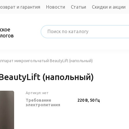
озврат и гарантия
Новости
Статьи
Скидки и акции
нтакты
ское
логов
ппарат микроигольчатый BeautyLift (напольный)
eautyLift (напольный)
Артикул:
нет
Требование
220 В, 50 Гц
электропитания