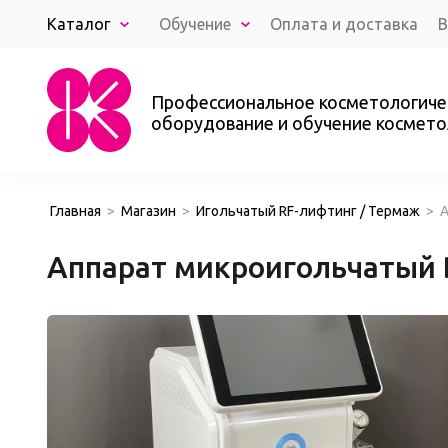
Каталог
Обучение
Оплата и доставка
В
Результаты клиентов
О нас
Ко
Профессиональное косметологиче
оборудование и обучение космето
Главная
>
Магазин
>
Игольчатый RF-лифтинг / Термаж
>
А
Аппарат микроигольчатый B